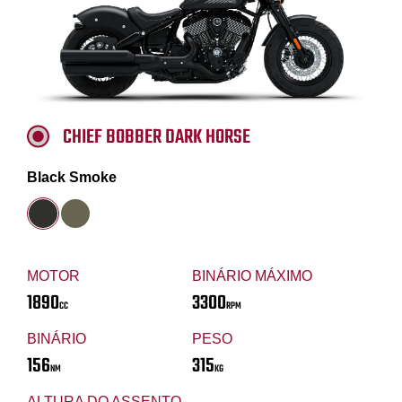
CHIEF BOBBER DARK HORSE
Black Smoke
MOTOR
BINÁRIO MÁXIMO
1890
3300
CC
RPM
BINÁRIO
PESO
156
315
NM
KG
ALTURA DO ASSENTO