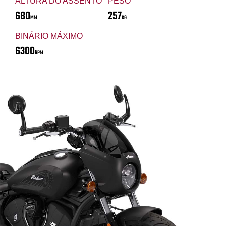
ALTURA DO ASSENTO
PESO
680
257
MM
KG
BINÁRIO MÁXIMO
6300
RPM