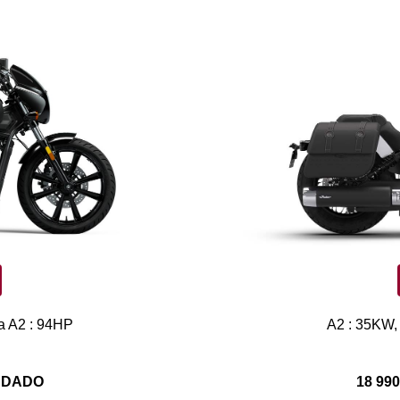
a A2 : 94HP
A2 : 35KW,
ANDADO
18 99