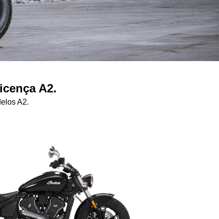
icença A2.
elos A2.