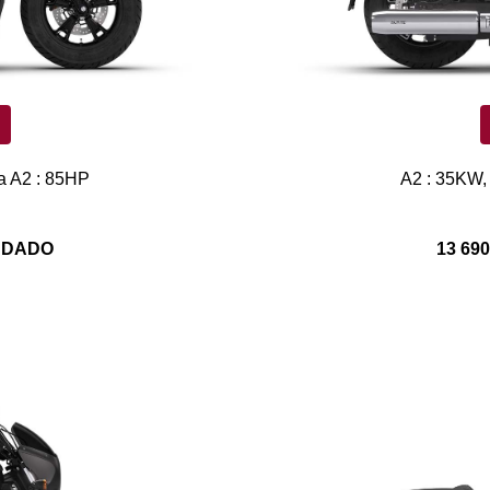
a A2 : 85HP
A2 : 35KW,
ANDADO
13 69