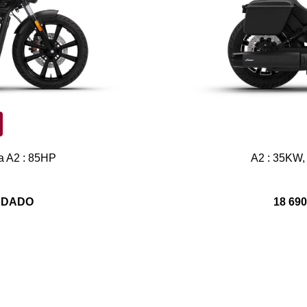
a A2 : 85HP
A2 : 35KW,
ANDADO
18 69