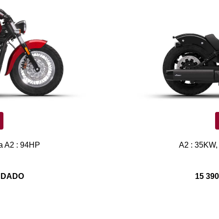
a A2 : 94HP
A2 : 35KW,
ANDADO
15 39