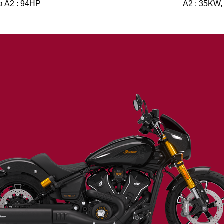
a A2 : 94HP
A2 : 35KW,