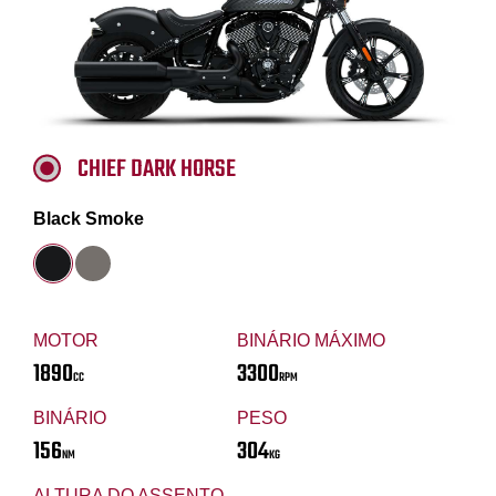
CHIEF DARK HORSE
Black Smoke
MOTOR
BINÁRIO MÁXIMO
1890
3300
CC
RPM
BINÁRIO
PESO
156
304
NM
KG
ALTURA DO ASSENTO