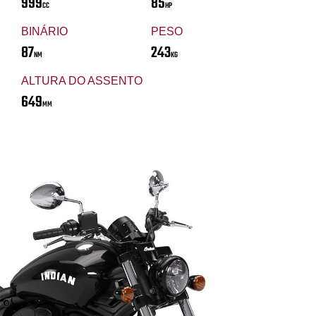
999
85
CC
HP
BINÁRIO
PESO
87
243
NM
KG
ALTURA DO ASSENTO
649
MM