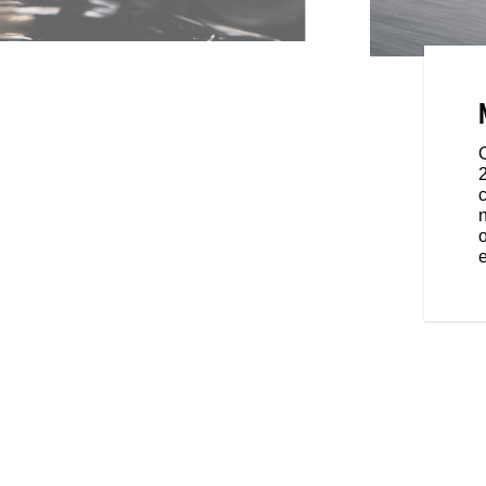
ERIÊNCIA DE CONDUÇÃO
e ao funcionamento moderno com
, líder na indústria. Desfruta
 Bluetooth®, estatísticas de
izares a tua experiência de
esfruta do RIDE COMMAND+ pré-
or de motociclo, estado do
anteres conectado e informado
ade variam conforme a