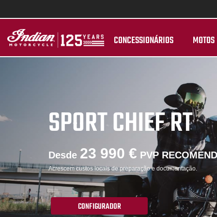
CONCESSIONÁRIOS
MOTOS
SPORT CHIEF RT
23 990 €
Desde
PVP RECOMEN
Acrescem custos locais de preparação e documentação.
CONFIGURADOR