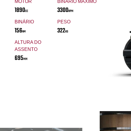
MOTOR
BINÁRIO MÁXIMO
1890
3300
CC
RPM
BINÁRIO
PESO
156
322
NM
KG
ALTURA DO
ASSENTO
695
MM