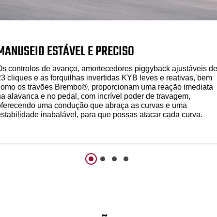
MANUSEIO ESTÁVEL E PRECISO
Os controlos de avanço, amortecedores piggyback ajustáveis d
23 cliques e as forquilhas invertidas KYB leves e reativas, bem
como os travões Brembo®, proporcionam uma reação imediata
na alavanca e no pedal, com incrível poder de travagem,
oferecendo uma condução que abraça as curvas e uma
estabilidade inabalável, para que possas atacar cada curva.