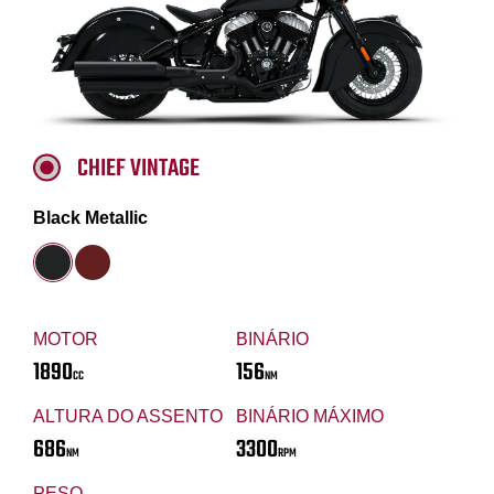
CHIEF VINTAGE
Black Metallic
MOTOR
BINÁRIO
1890
156
CC
NM
ALTURA DO ASSENTO
BINÁRIO MÁXIMO
686
3300
NM
RPM
PESO