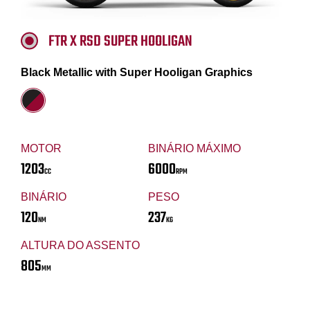
FTR X RSD SUPER HOOLIGAN
Black Metallic with Super Hooligan Graphics
MOTOR
BINÁRIO MÁXIMO
1203
6000
CC
RPM
BINÁRIO
PESO
120
237
NM
KG
ALTURA DO ASSENTO
805
MM