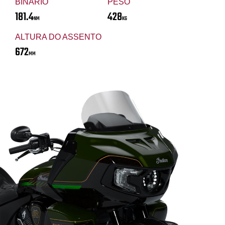
BINÁRIO
PESO
181.4
428
NM
KG
ALTURA DO ASSENTO
672
MM